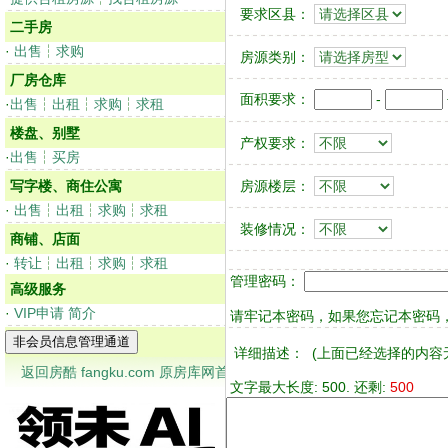
要求区县：
二手房
·
出售
┆
求购
房源类别：
厂房仓库
面积要求：
-
·
出售
┆
出租
┆
求购
┆
求租
楼盘、别墅
产权要求：
·
出售
┆
买房
写字楼、商住公寓
房源楼层：
·
出售
┆
出租
┆
求购
┆
求租
装修情况：
商铺、店面
·
转让
┆
出租
┆
求购
┆
求租
管理密码：
高级服务
·
VIP申请
简介
请牢记本密码，如果您忘记本密码，
详细描述：
(上面已经选择的内容
返回房酷 fangku.com 原房库网首页
文字最大长度: 500. 还剩:
500