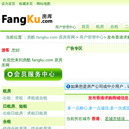
设为首页
|
收藏本页
|
网站地图
首页
租房
合租
二
用户管理中心
当前位置 ：
房酷 fangku.com 原房库网
>
用户管理中心
> 发布香港
广告专区
游客
,您好
欢迎您来到房酷 fangku.com 原房
库网
如果您是房产公司或中介用户，
租房
·
出租
┆
求租
┆
求租或合租
发布香港求购商铺信息
日租房、短租
多一点耐心,多一点诚信,多一次成
·
出租日租房
┆
求租日租房
当前所在城市:
香港
，
若城市错误，
合租
·
提供合租房源
┆
找合租房源