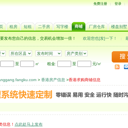
免费注册
登录
|
|
商铺
页
租房
短租
二手房
写字楼
厂房仓库
楼盘别墅
,更要发布您自己的信息，交易机会增加一倍！
欢迎您也[发]一下！
|
:
至
㎡
租金
:
至
元/㎡
ggang.fangku.com
>
香港房产信息
>
香港求购商铺信息
类信息！
点此处马上发布